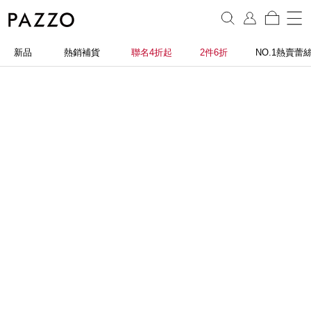
新品
熱銷補貨
聯名4折起
2件6折
NO.1熱賣蕾