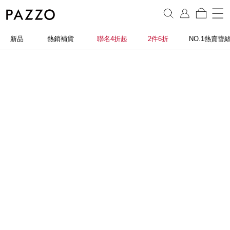
新品
熱銷補貨
聯名4折起
2件6折
NO.1熱賣蕾