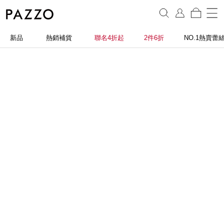
新品
熱銷補貨
聯名4折起
2件6折
NO.1熱賣蕾