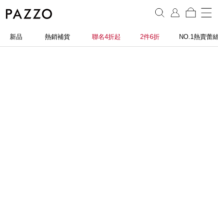
新品
熱銷補貨
聯名4折起
2件6折
NO.1熱賣蕾