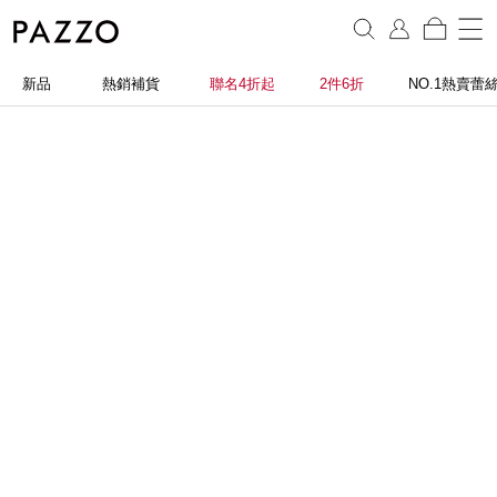
新品
熱銷補貨
聯名4折起
2件6折
NO.1熱賣蕾