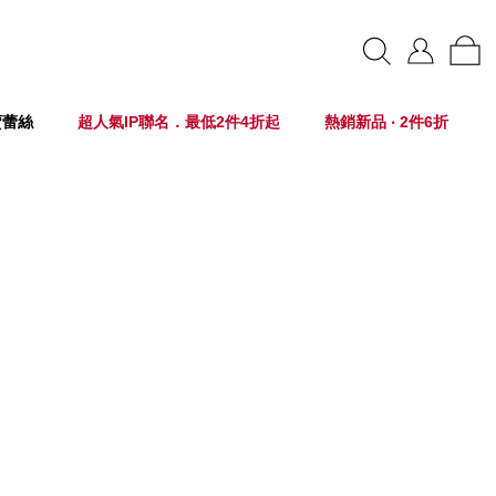
賣蕾絲
超人氣IP聯名．最低2件4折起
熱銷新品 ‧ 2件6折