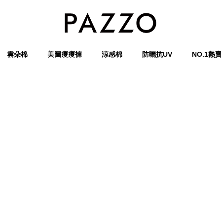
雲朵棉
美圖瘦瘦褲
涼感棉
防曬抗UV
NO.1熱