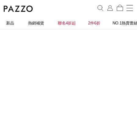
新品
熱銷補貨
聯名4折起
2件6折
NO.1熱賣蕾