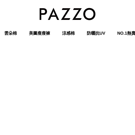
雲朵棉
美圖瘦瘦褲
涼感棉
防曬抗UV
NO.1熱