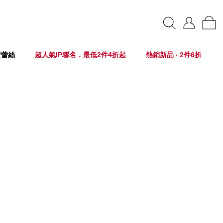
賣蕾絲
超人氣IP聯名．最低2件4折起
熱銷新品 ‧ 2件6折