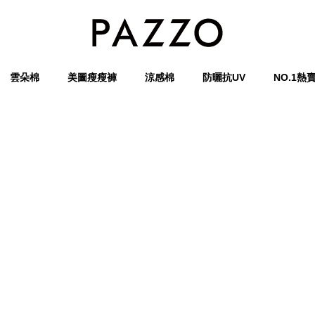
雲朵棉
美圖瘦瘦褲
涼感棉
防曬抗UV
NO.1熱