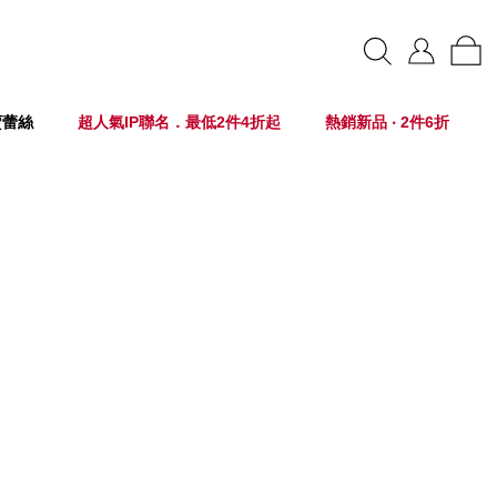
賣蕾絲
超人氣IP聯名．最低2件4折起
熱銷新品 ‧ 2件6折