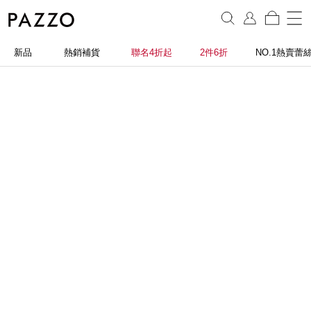
新品
熱銷補貨
聯名4折起
2件6折
NO.1熱賣蕾