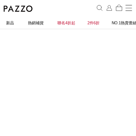
新品
熱銷補貨
聯名4折起
2件6折
NO.1熱賣蕾