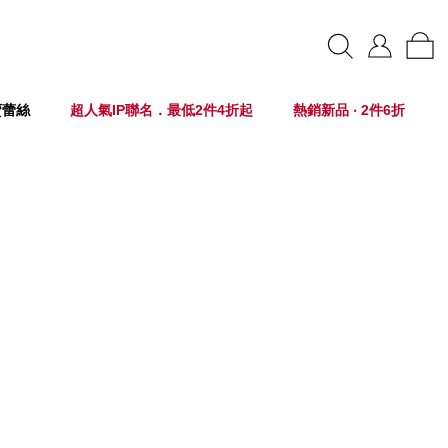
賣蕾絲
超人氣IP聯名．最低2件4折起
熱銷新品 ‧ 2件6折