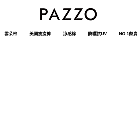
雲朵棉
美圖瘦瘦褲
涼感棉
防曬抗UV
NO.1熱