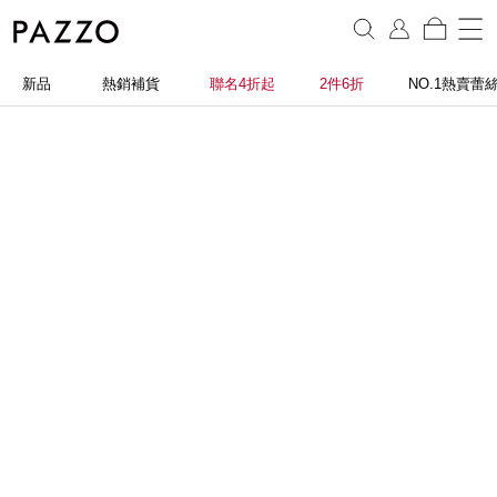
新品
熱銷補貨
聯名4折起
2件6折
NO.1熱賣蕾