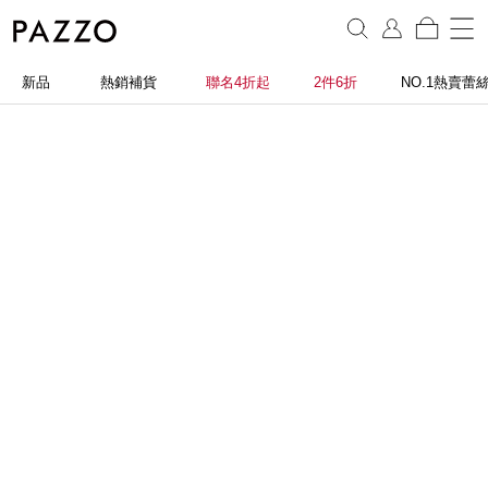
新品
熱銷補貨
聯名4折起
2件6折
NO.1熱賣蕾