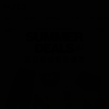
0
新品
熱銷補貨
聯名4折起
2件6折
NO.1熱賣蕾