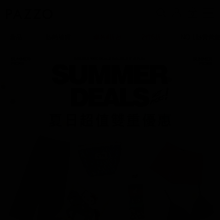
0
新品
熱銷補貨
聯名4折起
2件6折
NO.1熱賣蕾