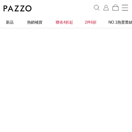
新品
熱銷補貨
聯名4折起
2件6折
NO.1熱賣蕾