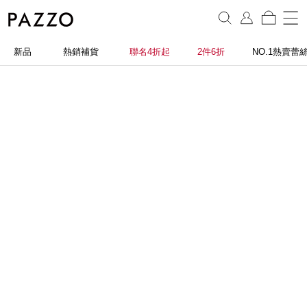
新品
熱銷補貨
聯名4折起
2件6折
NO.1熱賣蕾