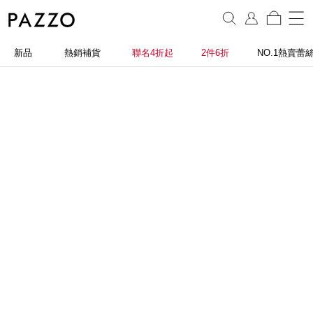
新品
熱銷補貨
聯名4折起
2件6折
NO.1熱賣蕾