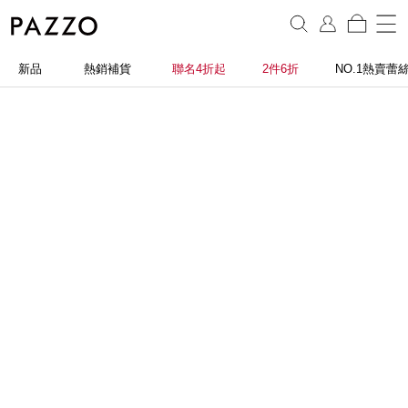
新品
熱銷補貨
聯名4折起
2件6折
NO.1熱賣蕾