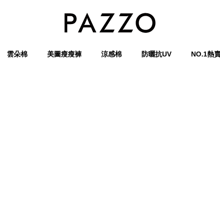
雲朵棉
美圖瘦瘦褲
涼感棉
防曬抗UV
NO.1熱