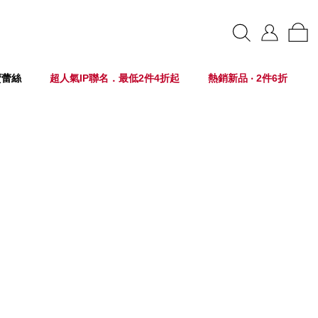
賣蕾絲
超人氣IP聯名．最低2件4折起
熱銷新品 ‧ 2件6折