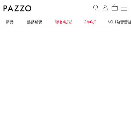
新品
熱銷補貨
聯名4折起
2件6折
NO.1熱賣蕾