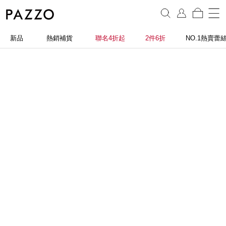
新品
熱銷補貨
聯名4折起
2件6折
NO.1熱賣蕾