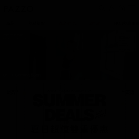
0
新品
熱銷補貨
聯名4折起
2件6折
NO.1熱賣蕾