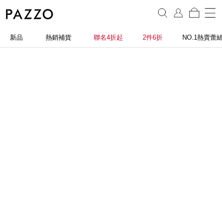
新品
熱銷補貨
聯名4折起
2件6折
NO.1熱賣蕾