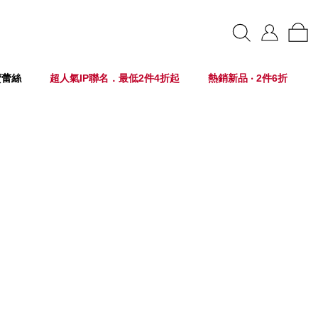
賣蕾絲
超人氣IP聯名．最低2件4折起
熱銷新品 ‧ 2件6折