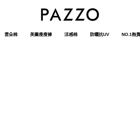
雲朵棉
美圖瘦瘦褲
涼感棉
防曬抗UV
NO.1熱