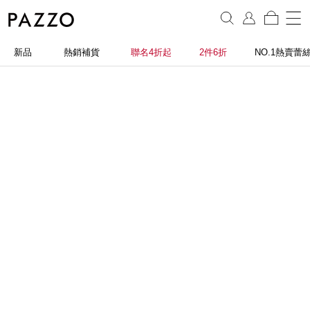
新品
熱銷補貨
聯名4折起
2件6折
NO.1熱賣蕾