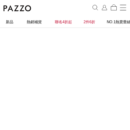
新品
熱銷補貨
聯名4折起
2件6折
NO.1熱賣蕾