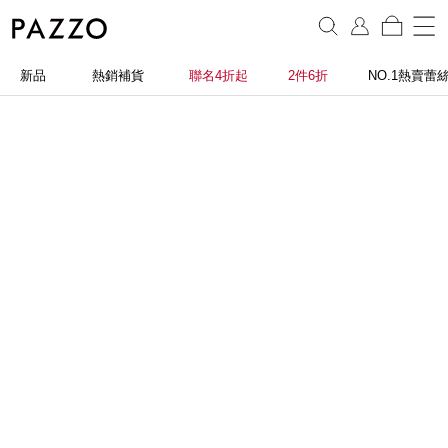
新品
熱銷補貨
聯名4折起
2件6折
NO.1熱賣蕾