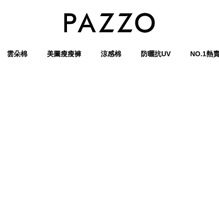
雲朵棉
美圖瘦瘦褲
涼感棉
防曬抗UV
NO.1熱