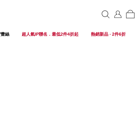
賣蕾絲
超人氣IP聯名．最低2件4折起
熱銷新品 ‧ 2件6折