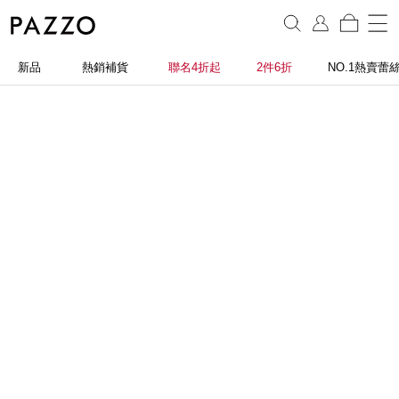
新品
熱銷補貨
聯名4折起
2件6折
NO.1熱賣蕾