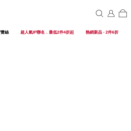
賣蕾絲
超人氣IP聯名．最低2件4折起
熱銷新品 ‧ 2件6折