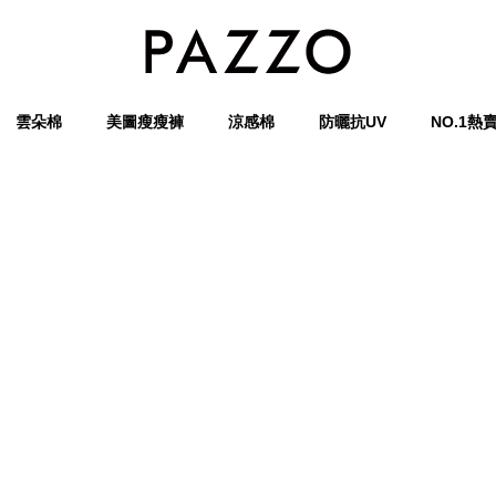
雲朵棉
美圖瘦瘦褲
涼感棉
防曬抗UV
NO.1熱