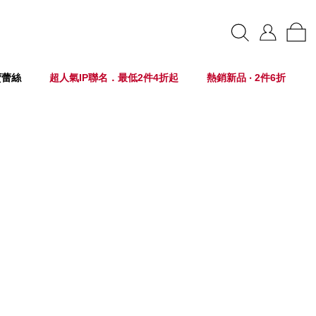
賣蕾絲
超人氣IP聯名．最低2件4折起
熱銷新品 ‧ 2件6折