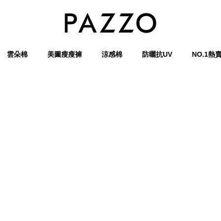
雲朵棉
美圖瘦瘦褲
涼感棉
防曬抗UV
NO.1熱