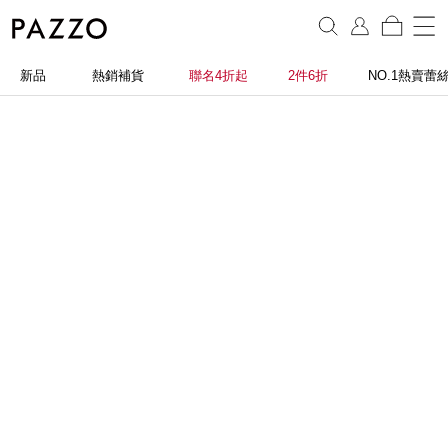
新品
熱銷補貨
聯名4折起
2件6折
NO.1熱賣蕾