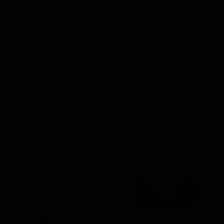
0
賣蕾絲
超人氣IP聯名．最低2件4折起
熱銷新品 ‧ 2件6折