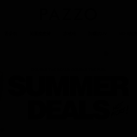
雲朵棉
美圖瘦瘦褲
涼感棉
防曬抗UV
NO.1熱