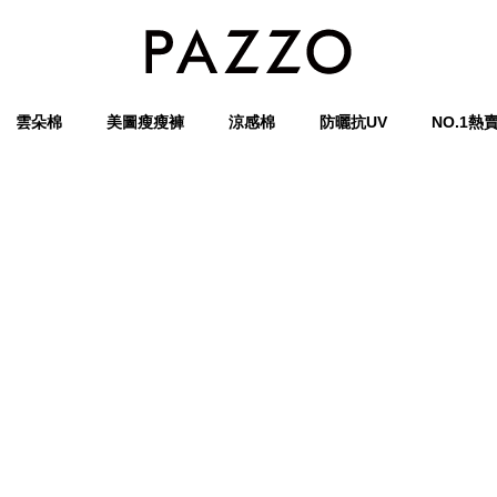
雲朵棉
美圖瘦瘦褲
涼感棉
防曬抗UV
NO.1熱