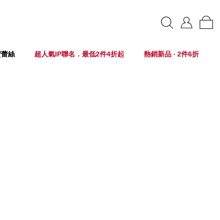
賣蕾絲
超人氣IP聯名．最低2件4折起
熱銷新品 ‧ 2件6折