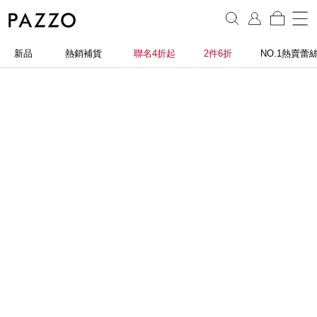
新品
熱銷補貨
聯名4折起
2件6折
NO.1熱賣蕾