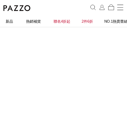
新品
熱銷補貨
聯名4折起
2件6折
NO.1熱賣蕾