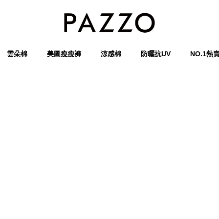
雲朵棉
美圖瘦瘦褲
涼感棉
防曬抗UV
NO.1熱