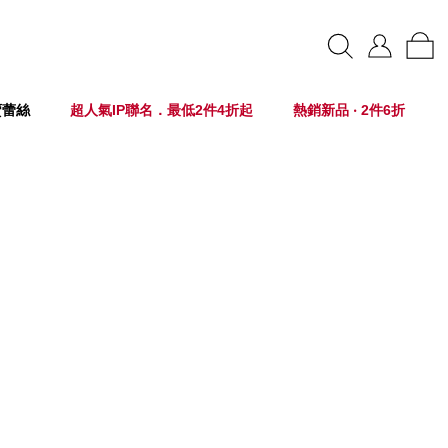
賣蕾絲
超人氣IP聯名．最低2件4折起
熱銷新品 ‧ 2件6折