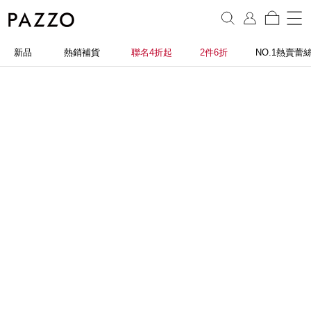
新品
熱銷補貨
聯名4折起
2件6折
NO.1熱賣蕾