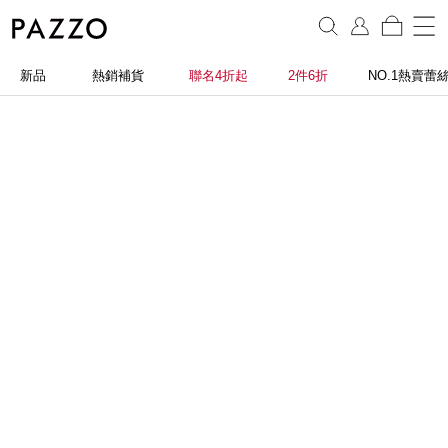
新品
熱銷補貨
聯名4折起
2件6折
NO.1熱賣蕾