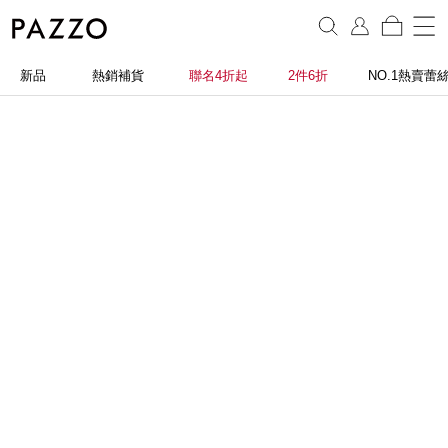
新品
熱銷補貨
聯名4折起
2件6折
NO.1熱賣蕾