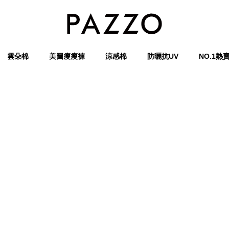
雲朵棉
美圖瘦瘦褲
涼感棉
防曬抗UV
NO.1熱