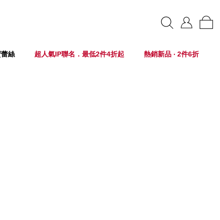
賣蕾絲
超人氣IP聯名．最低2件4折起
熱銷新品 ‧ 2件6折