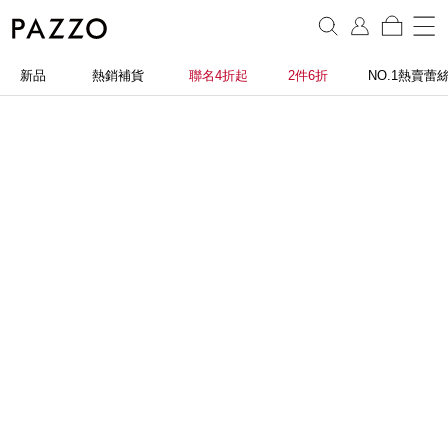
新品
熱銷補貨
聯名4折起
2件6折
NO.1熱賣蕾