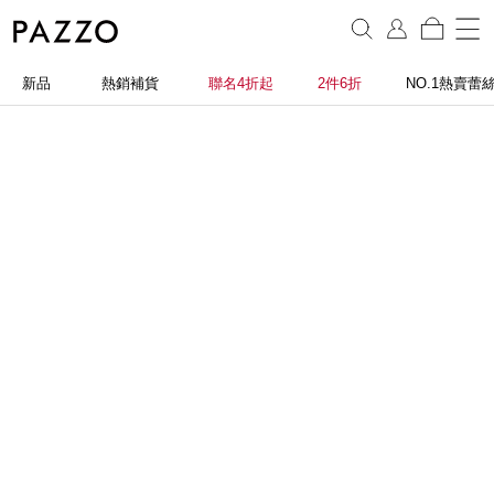
新品
熱銷補貨
聯名4折起
2件6折
NO.1熱賣蕾