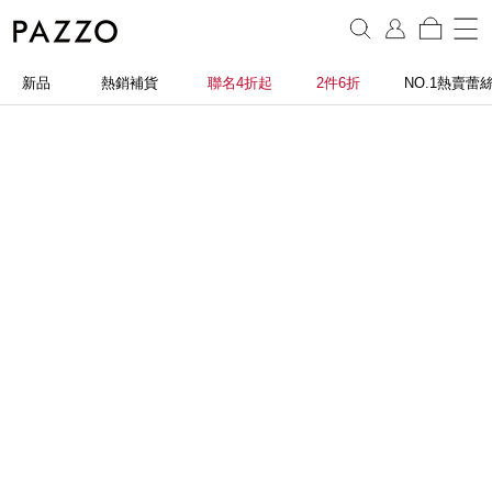
新品
熱銷補貨
聯名4折起
2件6折
NO.1熱賣蕾