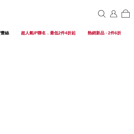
賣蕾絲
超人氣IP聯名．最低2件4折起
熱銷新品 ‧ 2件6折