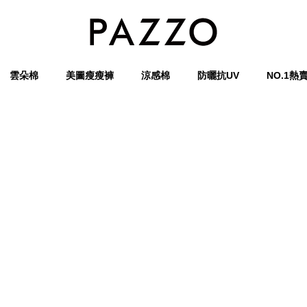
雲朵棉
美圖瘦瘦褲
涼感棉
防曬抗UV
NO.1熱