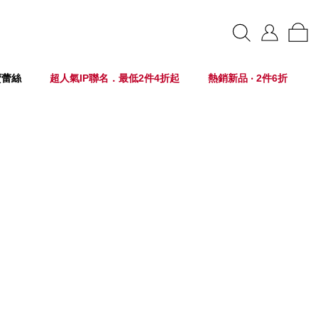
賣蕾絲
超人氣IP聯名．最低2件4折起
熱銷新品 ‧ 2件6折