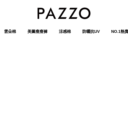
雲朵棉
美圖瘦瘦褲
涼感棉
防曬抗UV
NO.1熱