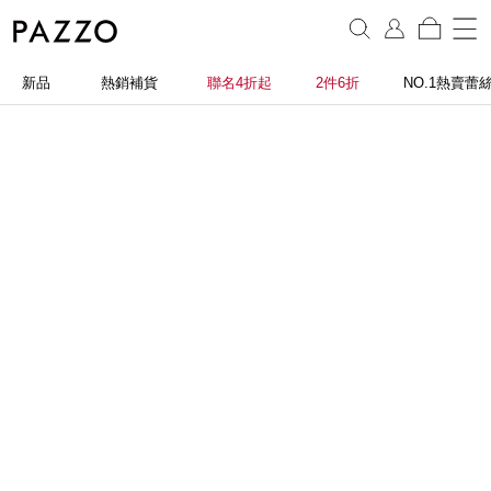
新品
熱銷補貨
聯名4折起
2件6折
NO.1熱賣蕾