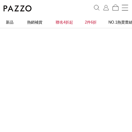
新品
熱銷補貨
聯名4折起
2件6折
NO.1熱賣蕾